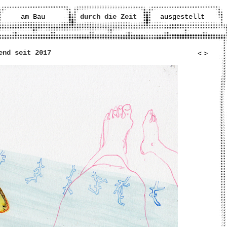
am Bau
durch die Zeit
ausgestellt
end seit 2017
<
>